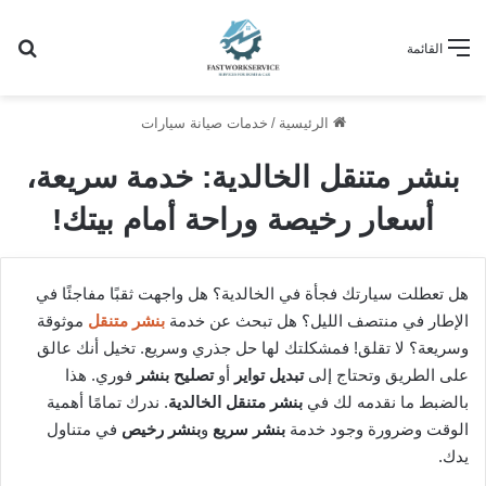
بح
القائمة
الرئيسية
/
خدمات صيانة سيارات
بنشر متنقل الخالدية: خدمة سريعة،
أسعار رخيصة وراحة أمام بيتك!
هل تعطلت سيارتك فجأة في الخالدية؟ هل واجهت ثقبًا مفاجئًا في
الإطار في منتصف الليل؟ هل تبحث عن خدمة
بنشر متنقل
موثوقة
وسريعة؟ لا تقلق! فمشكلتك لها حل جذري وسريع. تخيل أنك عالق
على الطريق وتحتاج إلى
تبديل تواير
أو
تصليح بنشر
فوري. هذا
بالضبط ما نقدمه لك في
بنشر متنقل الخالدية
. ندرك تمامًا أهمية
الوقت وضرورة وجود خدمة
بنشر سريع
و
بنشر رخيص
في متناول
يدك.