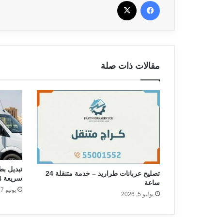
فيسبوك
‫X
مقالات ذات صلة
تبديل بط
تصليح عربانات طراريد – خدمة متنقلة 24
سريعة 24 ساعة بالمرسى 🛥️
ساعة
يونيو 7, 2026
يوليو 5, 2026