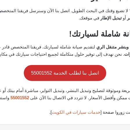
لا تضيع وقتك في البحث الطويل. اتصل بنا الآن وسنرسل فريقنا المت
ر
أو
تبديل الإطار
في موقعك.
نة شاملة لسيارتك!
 وبنشر متنقل الري
لتقديم صيانة شاملة لسيارتك. فريقنا المتخصص قادر ع
رات
. نحن نهدف إلى توفير حلول متكاملة لجميع احتياجات سيارتك في مكان
اتصل بنا لطلب الخدمة 55001552
 وموثوقة لتصليح وتبديل البنشر، وتبديل التواير، مباشرة أمام بيتك أو
ممكن وأفضل الأسعار. لا تتردد في الاتصال بنا الآن على
55001552
واستعد
يت زوروا صفحة [
خدمات سيارات في الكويت
].