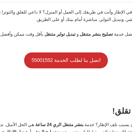
لإطار وأنت في طريقك إلى العمل أو المنزل؟ لا داعي للقلق والتوتر! ف
، وتبديل التواير، مباشرة أمام بيتك أو على الطريق.
فضل خدمة
تصليح بنشر متنقل
و
تبديل تواير متنقل
بأقل وقت ممكن وأفضل ا
اتصل بنا لطلب الخدمة 55001552
جئ بسبب تلف الإطار؟ خدمة
بنشر متنقل الري 24 ساعة
هي الحل الأمثل. ند
ة للاستجابة الفورية لطلبك وتقديم خدمة
تصليح البنشر
أو
تبديل الإطار
في 