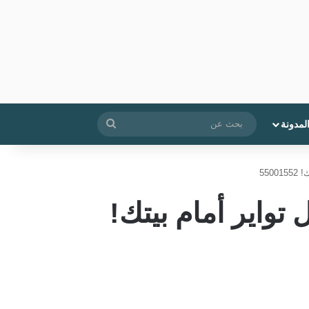
بحث
لمدونة
عن
550
تواير أمام بيتك!