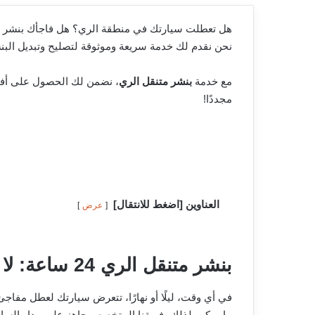
هل تعطلت سيارتك في منطقة الري؟ هل فاجأك بنشر في ا
نحن نقدم لك خدمة سريعة وموثوقة لتصليح وتبديل البنشر
مع خدمة
بنشر متنقل الري
، نضمن لك الحصول على أ
مجددًا!
العناوين [اضغط للانتقال]
عرض
بنشر متنقل الري 24 ساعة: لا تقلق!
في أي وقت، ليلًا أو نهارًا، تتعرض سيارتك لعطل مفا
ما يمكن. لذلك، فريقنا المتخصص جاهز على مدار الساع