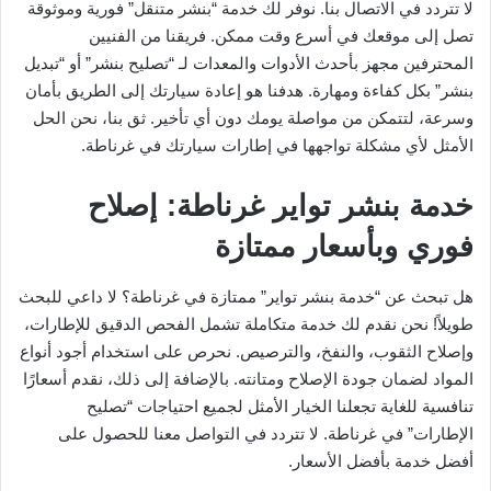
لا تتردد في الاتصال بنا. نوفر لك خدمة “بنشر متنقل” فورية وموثوقة
تصل إلى موقعك في أسرع وقت ممكن. فريقنا من الفنيين
المحترفين مجهز بأحدث الأدوات والمعدات لـ “تصليح بنشر” أو “تبديل
بنشر” بكل كفاءة ومهارة. هدفنا هو إعادة سيارتك إلى الطريق بأمان
وسرعة، لتتمكن من مواصلة يومك دون أي تأخير. ثق بنا، نحن الحل
الأمثل لأي مشكلة تواجهها في إطارات سيارتك في غرناطة.
خدمة بنشر تواير غرناطة: إصلاح
فوري وبأسعار ممتازة
هل تبحث عن “خدمة بنشر تواير” ممتازة في غرناطة؟ لا داعي للبحث
طويلاً! نحن نقدم لك خدمة متكاملة تشمل الفحص الدقيق للإطارات،
وإصلاح الثقوب، والنفخ، والترصيص. نحرص على استخدام أجود أنواع
المواد لضمان جودة الإصلاح ومتانته. بالإضافة إلى ذلك، نقدم أسعارًا
تنافسية للغاية تجعلنا الخيار الأمثل لجميع احتياجات “تصليح
الإطارات” في غرناطة. لا تتردد في التواصل معنا للحصول على
أفضل خدمة بأفضل الأسعار.