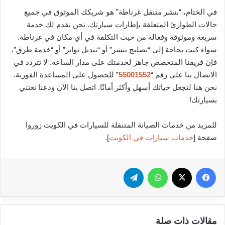
في الختام، “بنشر متنقل غرناطة” هو شريكك الموثوق في جميع
حالات الطوارئ المتعلقة بإطارات سيارتك. نحن نقدم لك خدمة
سريعة وموثوقة وفعالة من حيث التكلفة في أي مكان في غرناطة.
سواء كنت بحاجة إلى “تصليح بنشر” أو “تبديل تواير” أو “خدمة طرق”،
فإن فريقنا المتخصص جاهز لخدمتك على مدار الساعة. لا تتردد في
الاتصال بنا على رقم “
55001552
” للحصول على المساعدة الفورية.
نحن هنا لنجعل حياتك أسهل وأكثر أمانًا. اتصل بنا الآن ودعنا نعتني
بسيارتك!
للمزيد من خدمات الصيانة المتنقلة للسيارات في الكويت زوروا
صفحة [
خدمات سيارات في الكويت
].
فيسبوك
‫X
واتساب
تيلقرام
مقالات ذات صلة