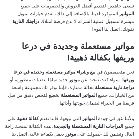
نسعى جاهدين لتقديم أفضل العروض والخصومات على جميع
المواتير
المتوفرة لدينا. بالإضافة إلى ذلك، نقدم خيارات تمويل
ميسرة لتسهيل عملية الشراء. لا تدع فرصة امتلاك
دراجتك النارية
تفوتك، اتصل بنا اليوم!
مواتير مستعملة وجديدة في درعا
وريفها بكفالة ذهبية!
نحن متخصصون في
بيع وشراء مواتير مستعملة وجديدة في درعا
وريفها
. سواء كنت تبحث عن
موتور
جديد تمامًا بتقنيات متطورة، أو
دراجة نارية مستعملة
بحالة ممتازة، فإننا نوفر لك مجموعة واسعة
من الخيارات. جميع
المواتير المستعملة
تخضع لفحص دقيق من قبل
فريقنا من الخبراء لضمان جودتها وأدائها.
ولأننا نثق في جودة
المواتير
التي نبيعها، فإننا نقدم
كفالة ذهبية
على
جميع
الدراجات النارية المستعملة والجديدة
. هذه الكفالة تمنحك راحة
البال وتضمن لك حصولك على
موتور
يعمل بكفاءة عالية. اتصل بنا