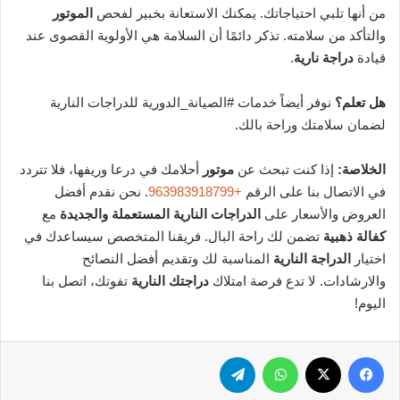
من أنها تلبي احتياجاتك. يمكنك الاستعانة بخبير لفحص
الموتور
والتأكد من سلامته. تذكر دائمًا أن السلامة هي الأولوية القصوى عند
قيادة
دراجة نارية
.
هل تعلم؟
نوفر أيضاً خدمات #الصيانة_الدورية للدراجات النارية
لضمان سلامتك وراحة بالك.
الخلاصة:
إذا كنت تبحث عن
موتور
أحلامك في درعا وريفها، فلا تتردد
في الاتصال بنا على الرقم
+963983918799
. نحن نقدم أفضل
العروض والأسعار على
الدراجات النارية المستعملة والجديدة
مع
كفالة ذهبية
تضمن لك راحة البال. فريقنا المتخصص سيساعدك في
اختيار
الدراجة النارية
المناسبة لك وتقديم أفضل النصائح
والارشادات. لا تدع فرصة امتلاك
دراجتك النارية
تفوتك، اتصل بنا
اليوم!
فيسبوك
‫X
واتساب
تيلقرام