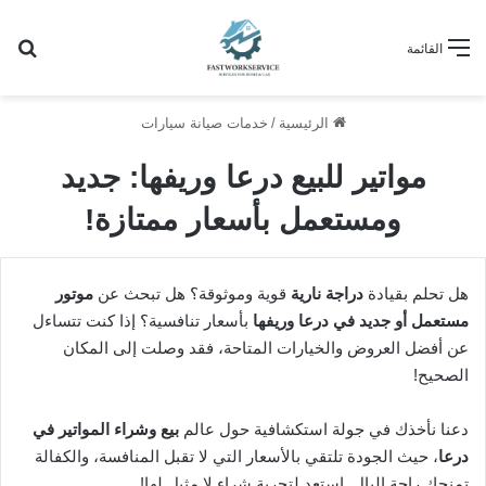
بح
القائمة
الرئيسية
/
خدمات صيانة سيارات
مواتير للبيع درعا وريفها: جديد
ومستعمل بأسعار ممتازة!
هل تحلم بقيادة
دراجة نارية
قوية وموثوقة؟ هل تبحث عن
موتور
مستعمل أو جديد في درعا وريفها
بأسعار تنافسية؟ إذا كنت تتساءل
عن أفضل العروض والخيارات المتاحة، فقد وصلت إلى المكان
الصحيح!
دعنا نأخذك في جولة استكشافية حول عالم
بيع وشراء المواتير في
درعا
، حيث الجودة تلتقي بالأسعار التي لا تقبل المنافسة، والكفالة
تمنحك راحة البال. استعد لتجربة شراء لا مثيل لها!