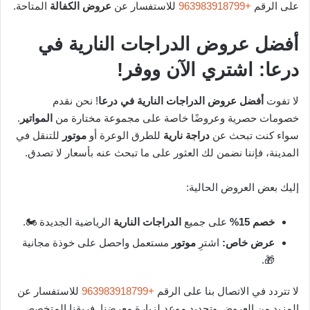
على الرقم
+963983918799
للاستفسار عن
عروض الكفالة
المتاحة.
أفضل عروض الدراجات النارية في
درعا: اشتري الآن ووفر!
لا تفوت
أفضل عروض الدراجات النارية في درعا
! نحن نقدم
خصومات حصرية وعروضًا خاصة على مجموعة مختارة من
المواتير
.
سواء كنت تبحث عن
دراجة نارية
للطرق الوعرة أو
موتور
للتنقل في
المدينة، فإننا نضمن لك العثور على ما تبحث عنه بأسعار لا تصدق.
إليك بعض العروض الحالية:
خصم 15%
على جميع
الدراجات النارية
الرياضية الجديدة 🏍️.
عرض خاص:
اشترِ
موتور
مستعمل واحصل على خوذة مجانية
🎁.
لا تتردد في الاتصال بنا على الرقم
+963983918799
للاستفسار عن
المزيد من العروض وتحديد موعد لزيارة معرضنا. فريقنا المتخصص