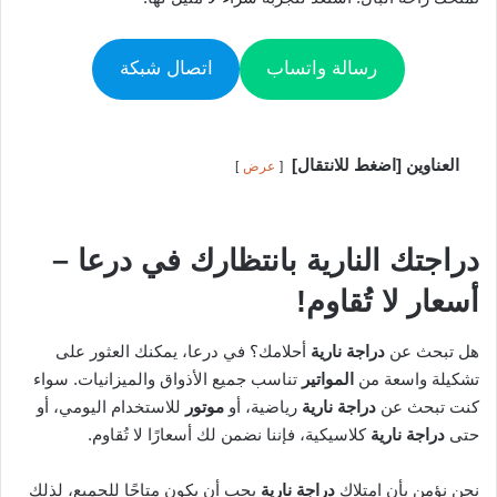
رسالة واتساب
اتصال شبكة
العناوين [اضغط للانتقال]
عرض
دراجتك النارية بانتظارك في درعا –
أسعار لا تُقاوم!
هل تبحث عن
دراجة نارية
أحلامك؟ في درعا، يمكنك العثور على
تشكيلة واسعة من
المواتير
تناسب جميع الأذواق والميزانيات. سواء
كنت تبحث عن
دراجة نارية
رياضية، أو
موتور
للاستخدام اليومي، أو
حتى
دراجة نارية
كلاسيكية، فإننا نضمن لك أسعارًا لا تُقاوم.
نحن نؤمن بأن امتلاك
دراجة نارية
يجب أن يكون متاحًا للجميع، لذلك