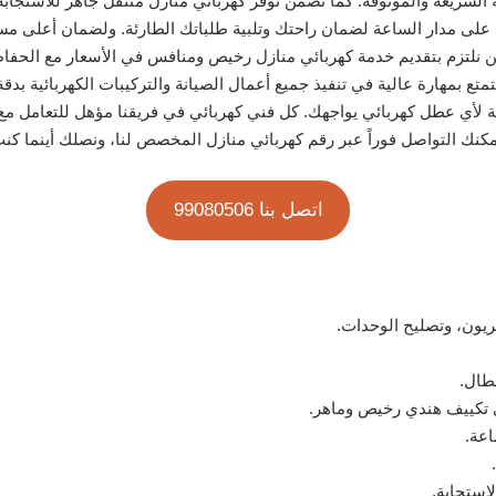
السريعة والموثوقة. كما نضمن توفر كهربائي منازل متنقل جاهز للاستجابة 
ة يقدمها كهربائي منازل 24 ساعة يعمل على مدار الساعة لضمان راحتك وتلبية طلباتك الطارئة. و
 نحن نلتزم بتقديم خدمة كهربائي منازل رخيص ومنافس في الأسعار مع الح
ة لأي عطل كهربائي يواجهك. كل فني كهربائي في فريقنا مؤهل للتعامل مع ك
، يمكنك التواصل فوراً عبر رقم كهربائي منازل المخصص لنا، ونصلك أينما 
اتصل بنا 99080506
ريون، وتصليح الوحدات.
طال.
ني تكييف هندي رخيص وماهر.
استجابة.