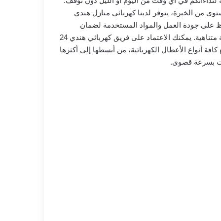
لنداءاتكم في أي وقت من اليوم أو الليل دون توقف.
لضمان أعلى مستوى من الخبرة، يتوفر لدينا كهربائي منازل هندي
فاظ على جودة العمل والمواد المستخدمة لضمان
رضاكم التام. كما يتوفر لدينا كهربائي منازل باكستاني يتمتع بمهارة عالية في تنفيذ جميع أعمال الصيانة والتركيبات الكهربائية بدقة متناهية. يمكنك الاعتماد على فريق كهربائي هندي 24
افة أنواع الأعطال الكهربائية، من أبسطها إلى أكثرها
كنت بسرعة قصوى.